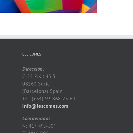
LES COMES
Dirección:
C-55 P.K.: 43,5
08260 Súria
(Barcelona) Spain
Tel. (+34) 93 868 25 60
info@lescomes.com
Coordenadas:
N: 41° 49,450′