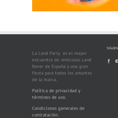
SIGUEN
La Land Party es el mayor
encuentro de vehículos Land
Rover de España y una gran
fiesta para todos los amantes
de la marca.
Política de privacidad y
términos de uso.
Condiciones generales de
contratación.