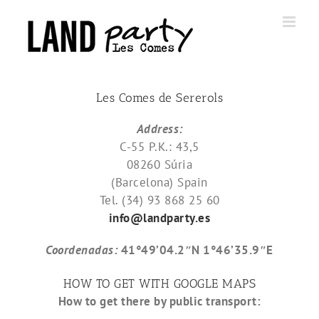
Skip
to
content
Les Comes de Sererols
Address:
C-55 P.K.: 43,5
08260 Súria
(Barcelona) Spain
Tel. (34) 93 868 25 60
info@landparty.es
Coordenadas:
41°49’04.2″N 1°46’35.9″E
HOW TO GET WITH GOOGLE MAPS
How to get there by public transport: