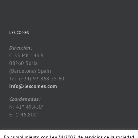
LES COMES
Dirección:
C-55 P.K.: 43,5
08260 Súria
(Barcelona) Spain
Tel. (+34) 93 868 25 60
info@lescomes.com
Coordenadas:
N: 41° 49,450′
E: 1°46,800′
En cumplimiento con Ley 34/2002, de servicios de la sociedad