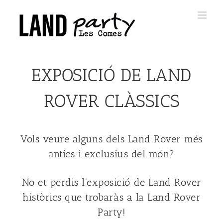
Skip
to
content
EXPOSICIÓ DE LAND
ROVER CLÀSSICS
Vols veure alguns dels Land Rover més
antics i exclusius del món?
No et perdis l’exposició de Land Rover
històrics que trobaràs a la Land Rover
Party!